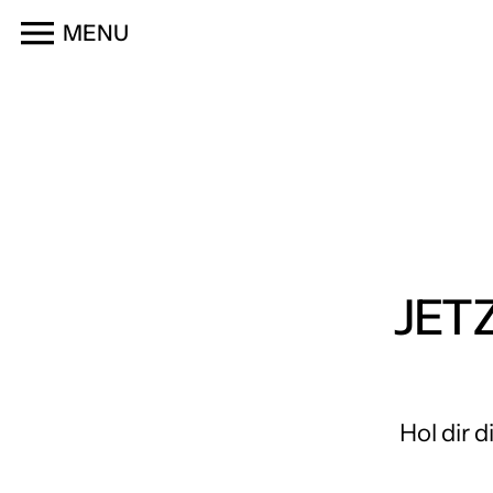
Skip
MENU
to
content
JET
Hol dir 