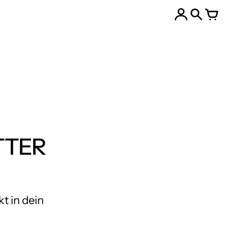
TTER
t in dein